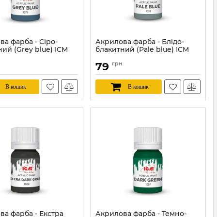
а фарба - Сіро-
Акрилова фарба - Блідо-
ий (Grey blue) ICM
блакитний (Pale blue) ICM
1074
79
грн
ICM1075
Артикул:
ICM1074
В кошик
В кошик
ва фарба - Екстра
Акрилова фарба - Темно-