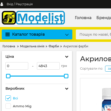
Вхід / Реєстрація
Головна
Бренд
Каталог товарів
Головна
Модельна хімія
Фарби
Акрилові фарби
Ціна
Акрилов
-
грн
Сортувати по:
з
Виробник
Всі
Ammo Mig