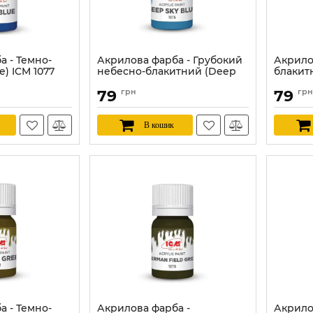
а - Темно-
Акрилова фарба - Грубокий
Акрилов
e) ICM 1077
небесно-блакитний (Deep
блакитн
sky blue) ICM 1076
1075
79
грн
79
грн
Артикул:
ICM1076
Артикул:
В кошик
а - Темно-
Акрилова фарба -
Акрило