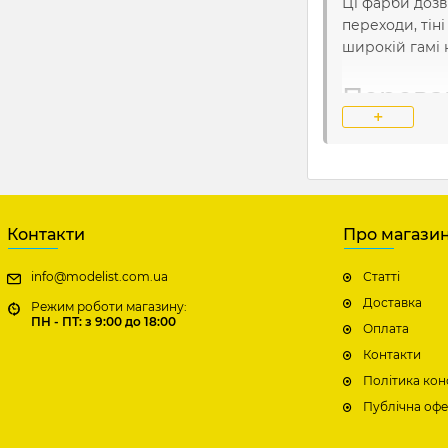
Ці фарби дозв
переходи, тін
широкій гамі 
Перева
+
В цілому, акр
використовуют
рекомендуєтьс
Акрилові фарб
Контакти
Про магази
Швидке в
info@modelist.com.ua
Статті
ефективні
Доставка
Режим роботи магазину:
ПН - ПТ: з 9:00 до 18:00
Оплата
Водорозч
Контакти
використа
Політика кон
Широкий в
Публічна офе
саме ті в
отримання 