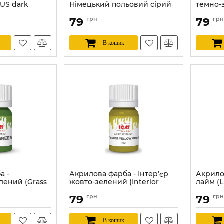
US dark
Німецький польовий сірий
темно-з
(German field grey) ICM 1070
green) 
79
грн
79
грн
Артикул:
ICM1070
Артикул:
В кошик
а -
Акрилова фарба - Інтер’єр
Акрило
лений (Grass
жовто-зелений (Interior
лайм (L
6
yellow green) ICM 1065
Артикул:
79
грн
79
грн
Артикул:
ICM1065
В кошик