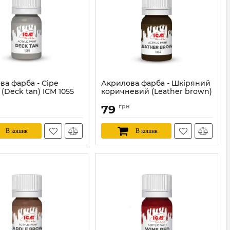
ва фарба - Сіре
Акрилова фарба - Шкіряний
(Deck tan) ICM 1055
коричневий (Leather brown)
ICM 1053
ICM1055
79
грн
Артикул:
ICM1053
В кошик
В кошик