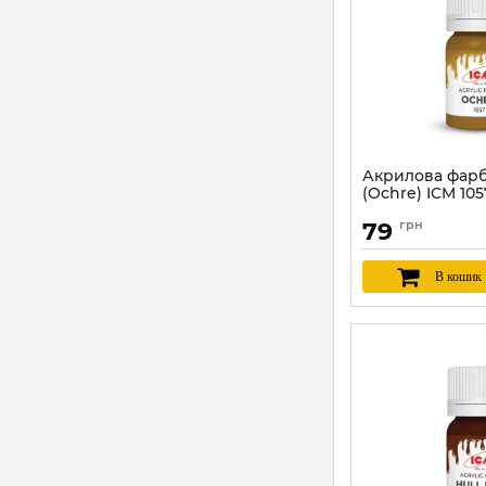
Акрилова фарб
(Ochre) ICM 105
Артикул:
ICM1057
79
грн
В кошик