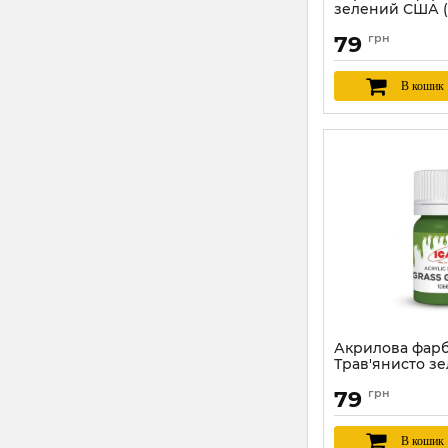
зелений США (
green) ICM 1072
79
грн
Артикул:
ICM1072
В кошик
Акрилова фарб
Трав'янисто зе
green) ICM 106
79
грн
Артикул:
ICM1066
В кошик