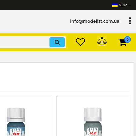
УКР
info@modelist.com.ua
0