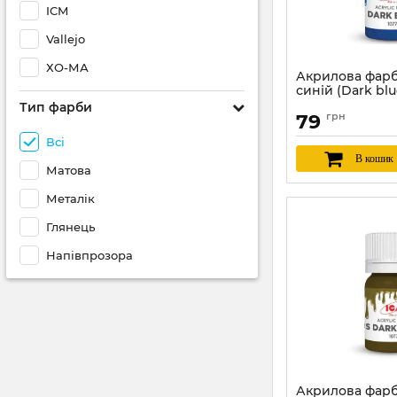
ICM
Vallejo
ХО-МА
Акрилова фарб
синій (Dark blu
Тип фарби
Артикул:
ICM1077
79
грн
Всі
В кошик
Матова
Металік
Глянець
Напівпрозора
Акрилова фарб