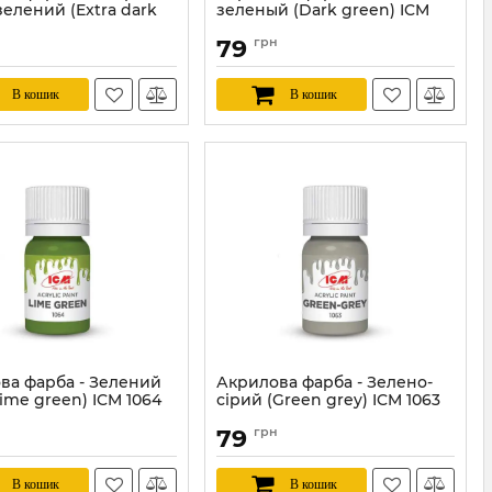
елений (Extra dark
зеленый (Dark green) ICM
ICM 1069
1067
79
грн
ICM1069
Артикул:
ICM1067
В кошик
В кошик
ва фарба - Зелений
Акрилова фарба - Зелено-
ime green) ICM 1064
сірий (Green grey) ICM 1063
ICM1064
Артикул:
ICM1063
79
грн
В кошик
В кошик