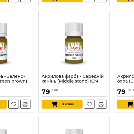
а - Зелено-
Акрилова фарба - Середній
Акрило
reen brown)
камінь (Middle stone) ICM
охра (G
1060
Артикул:
79
грн
79
грн
Артикул:
ICM1060
В кошик