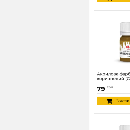
Акрилова фарб
коричневий (G
ICM 1061
79
грн
Артикул:
ICM1061
В кошик