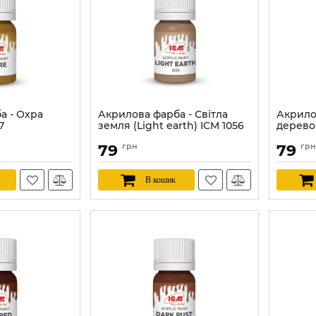
а - Охра
Акрилова фарба - Світла
Акрило
7
земля (Light earth) ICM 1056
дерево 
Артикул:
ICM1056
Артикул:
79
грн
79
грн
В кошик