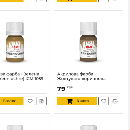
ва фарба - Зелена
Акрилова фарба -
reen ochre) ICM 1059
Жовтувато-коричнева
(White) ICM 1058
ICM1059
79
грн
Артикул:
ICM1058
В кошик
В кошик