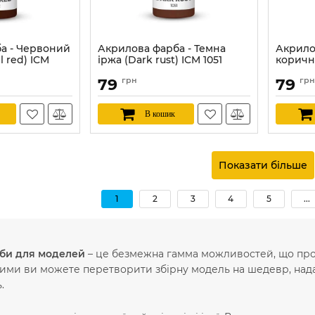
а - Червоний
Акрилова фарба - Темна
Акрилов
l red) ICM
іржа (Dark rust) ICM 1051
коричн
ICM 105
Артикул:
ICM1051
79
грн
79
грн
Артикул:
В кошик
Показати більше
1
2
3
4
5
...
би для моделей
– це безмежна гамма можливостей, що проп
ими ви можете перетворити збірну модель на шедевр, надаю
.