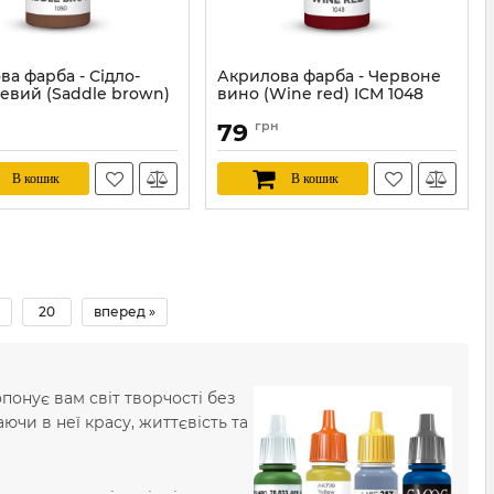
а фарба - Сідло-
Акрилова фарба - Червоне
евий (Saddle brown)
вино (Wine red) ICM 1048
0
Артикул:
ICM1048
79
грн
ICM1050
В кошик
В кошик
20
вперед »
онує вам світ творчості без
чи в неї красу, життєвість та