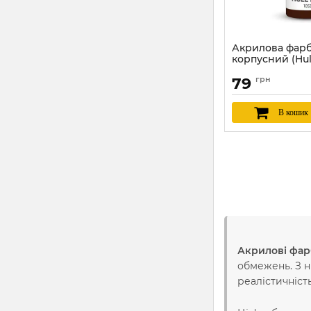
Акрилова фарб
корпусний (Hul
1052
79
грн
Артикул:
ICM1052
В кошик
Акрилові фар
обмежень. З н
реалістичність