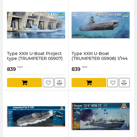
Type XXIII U-Boat Project
Type XXIII U-Boat
type (TRUMPETER 05907)
(TRUMPETER 05908) 1/144
1/144
Артикул:
TR05908
грн
грн
839
839
Артикул:
TR05907