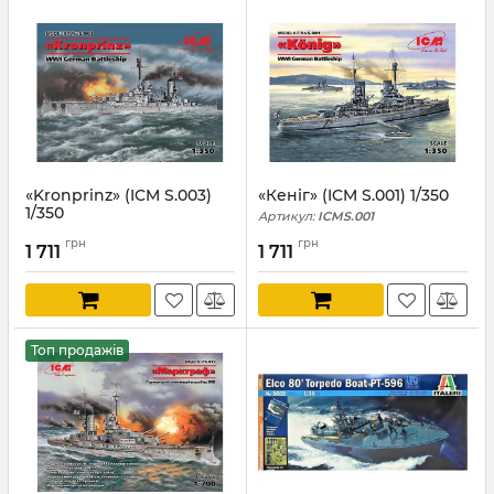
«Kronprinz» (ICM S.003)
«Кеніг» (ICM S.001) 1/350
1/350
Артикул:
ICMS.001
Артикул:
ICMS.003
грн
грн
1 711
1 711
Топ продажів