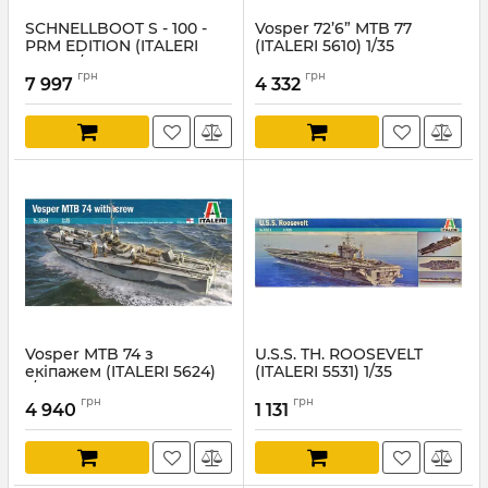
SCHNELLBOOT S - 100 -
Vosper 72’6” MTB 77
PRM EDITION (ITALERI
(ITALERI 5610) 1/35
5603) 1/35
Артикул:
IT5610
грн
грн
7 997
4 332
Артикул:
IT5603
Vosper MTB 74 з
U.S.S. TH. ROOSEVELT
екіпажем (ITALERI 5624)
(ITALERI 5531) 1/35
1/35
Артикул:
IT5531
грн
грн
4 940
1 131
Артикул:
IT5624