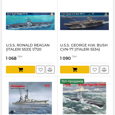
U.S.S. RONALD REAGAN
U.S.S. GEORGE H.W. BUSH
(ITALERI 5533) 1/720
CVN-77 (ITALERI 5534)
1/720
Артикул:
IT5533
грн
грн
1 068
1 090
Артикул:
IT5534
Топ продажів