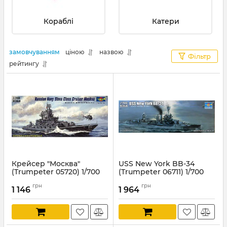
Кораблі
Катери
замовчуванням
ціною
назвою
Фільтр
рейтингу
Крейсер "Москва"
USS New York BB-34
(Trumpeter 05720) 1/700
(Trumpeter 06711) 1/700
Артикул:
TR05720
Артикул:
TR06711
грн
грн
1 146
1 964