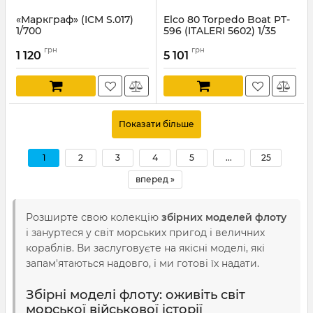
«Маркграф» (ICM S.017)
Elco 80 Torpedo Boat PT-
1/700
596 (ITALERI 5602) 1/35
Артикул:
ICMS.017
Артикул:
IT5602
грн
грн
1 120
5 101
Показати більше
1
2
3
4
5
...
25
вперед »
Розширте свою колекцію
збірних моделей флоту
і зануртеся у світ морських пригод і величних
кораблів. Ви заслуговуєте на якісні моделі, які
запам'ятаються надовго, і ми готові їх надати.
Збірні моделі флоту: оживіть світ
морської військової історії