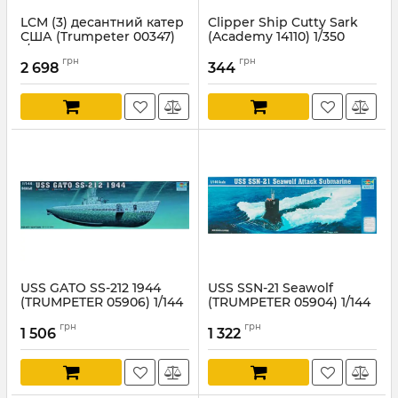
LCM (3) десантний катер
Clipper Ship Cutty Sark
США (Trumpeter 00347)
(Academy 14110) 1/350
1/35
Артикул:
AC14110
грн
грн
2 698
344
Артикул:
TR00347
USS GATO SS-212 1944
USS SSN-21 Seawolf
(TRUMPETER 05906) 1/144
(TRUMPETER 05904) 1/144
Артикул:
TR05906
Артикул:
TR05904
грн
грн
1 506
1 322