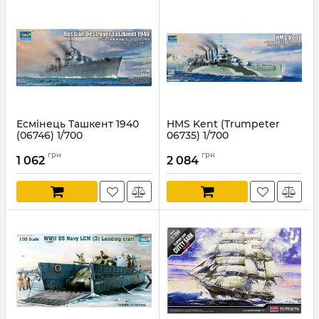
Есмінець Ташкент 1940
HMS Kent (Trumpeter
(06746) 1/700
06735) 1/700
Артикул:
TR06746
Артикул:
TR06735
грн
грн
1 062
2 084