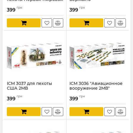
войны
Артикул:
ICM3038
грн
грн
399
399
Артикул:
ICM3042
ICM 3037 для пехоты
ICM 3036 "Авиационное
США 2МВ
вооружение 2МВ"
Артикул:
ICM3037
Артикул:
ICM3036
грн
грн
399
399