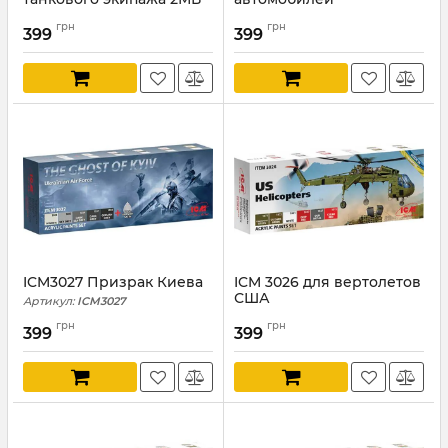
Артикул:
ICM3032
Артикул:
ICM3031
грн
грн
399
399
ICM3027 Призрак Киева
ICM 3026 для вертолетов
США
Артикул:
ICM3027
Артикул:
ICM3026
грн
грн
399
399