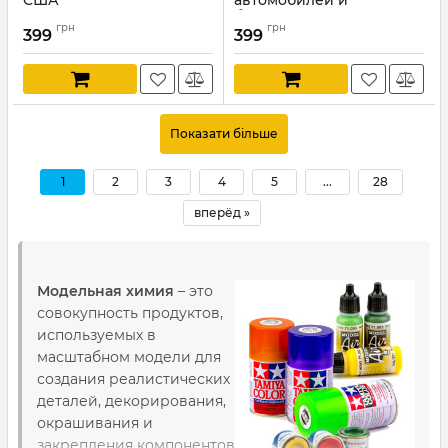
США
автомобилей и
бронетехники
Артикул:
ICM3019
грн
грн
Бундесвера
399
399
Артикул:
ICM3017
Показати більше
1
2
3
4
5
...
28
вперёд »
Модельная химия
– это
совокупность продуктов,
используемых в
масштабном модели для
создания реалистических
деталей, декорирования,
окрашивания и
закрепления компонентов