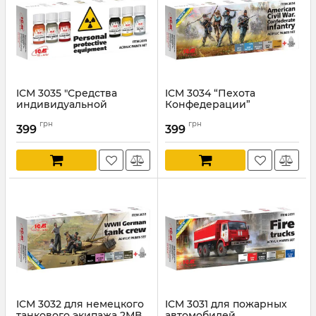
ICM 3035 "Средства
ICM 3034 “Пехота
индивидуальной
Конфедерации”
защиты"
Артикул:
ICM3034
грн
грн
399
399
Артикул:
ICM3035
ICM 3032 для немецкого
ICM 3031 для пожарных
танкового экипажа 2МВ
автомобилей