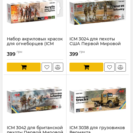
Набор акриловых красок
ICM 3024 для пехоты
для огнеборцев (ICM
США Первой Мировой
3057)
войны
грн
грн
399
399
Артикул:
ICM3057
Артикул:
ICM3024
ICM 3042 для британской
ICM 3038 для грузовиков
пехоты Первой Мировой
Вермахта