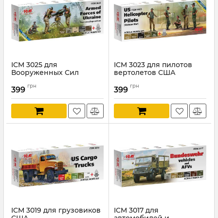
ICM 3025 для
ICM 3023 для пилотов
Вооруженных Сил
вертолетов США
Украины
Артикул:
ICM3023
грн
грн
399
399
Артикул:
ICM3025
ICM 3019 для грузовиков
ICM 3017 для