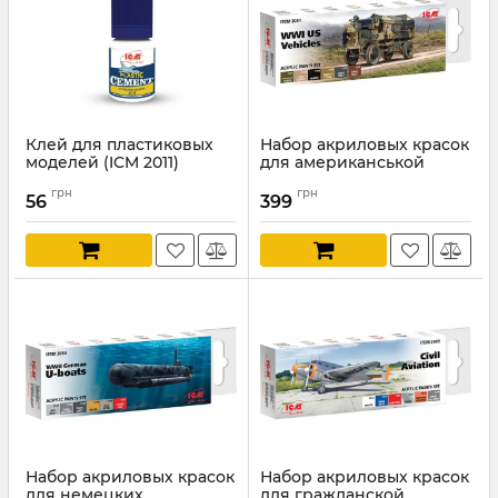
Клей для пластиковых
Набор акриловых красок
моделей (ICM 2011)
для американськой
техники 1МВ (ICM 3051)
Артикул:
ICM2011
грн
грн
56
399
Артикул:
ICM3051
Набор акриловых красок
Набор акриловых красок
для немецких
для гражданской