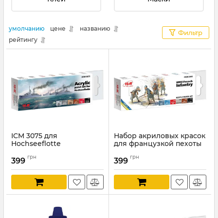
умолчанию
цене
названию
Фильтр
рейтингу
ICM 3075 для
Набор акриловых красок
Hochseeflotte
для французкой пехоты
Первой Мировой войны
Артикул:
ICM3075
грн
грн
(ICM 3045)
399
399
Артикул:
ICM3045