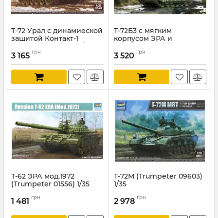
Т-72 Урал с динамиеской
Т-72Б3 с мягким
защитой Контакт-1
корпусом ЭРА и
(Trumpeter 09602) 1/35
решетчатой броней
грн
грн
(Trumpeter 09610) 1/35
3 165
3 520
Артикул:
TR09602
Артикул:
TR09610
Т-62 ЭРА мод.1972
Т-72М (Trumpeter 09603)
(Trumpeter 01556) 1/35
1/35
Артикул:
TR01556
Артикул:
TR09603
грн
грн
1 481
2 978