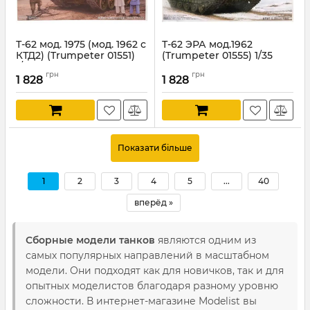
Т-62 мод. 1975 (мод. 1962 с
Т-62 ЭРА мод.1962
КТД2) (Trumpeter 01551)
(Trumpeter 01555) 1/35
1/35
Артикул:
TR01555
грн
грн
1 828
1 828
Артикул:
TR01551
Показати більше
1
2
3
4
5
...
40
вперёд »
Сборные модели танков
являются одним из
самых популярных направлений в масштабном
модели. Они подходят как для новичков, так и для
опытных моделистов благодаря разному уровню
сложности. В интернет-магазине Modelist вы