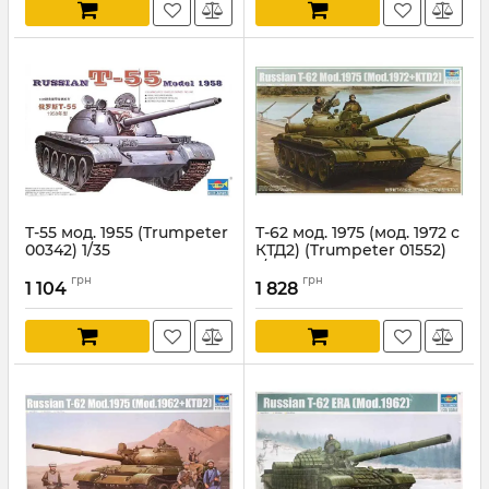
Т-55 мод. 1955 (Trumpeter
Т-62 мод. 1975 (мод. 1972 с
00342) 1/35
КТД2) (Trumpeter 01552)
1/35
Артикул:
TR00342
грн
грн
1 104
1 828
Артикул:
TR01552