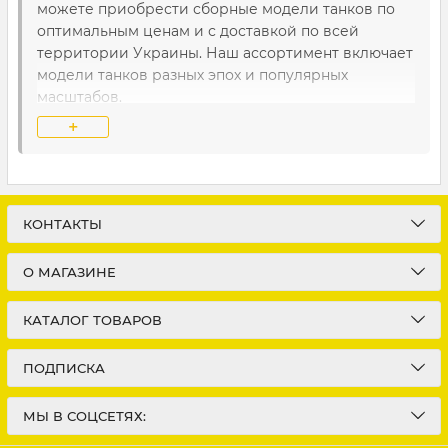
можете приобрести сборные модели танков по
оптимальным ценам и с доставкой по всей
территории Украины. Наш ассортимент включает
модели танков разных эпох и популярных
масштабов.
+
Сколько стоит сборная модель танка
Самые дешевые и простые сборные модели
танков стоят в районе 300-350 гривен, цены на
модели средней сложности колеблются в
КОНТАКТЫ
диапазоне 500-1000 гривен. А вот за высоко
детализированную модель танка придется
О МАГАЗИНЕ
выложить не менее 1200 гривен.
КАТАЛОГ ТОВАРОВ
Как выбрать сборную модель танка
Для начала необходимо определиться, какой
ПОДПИСКА
сложности должен быть набор для сборки. Для
начинающих моделистов подойдут несложные
МЫ В СОЦСЕТЯХ:
сборные модели с небольшим количеством