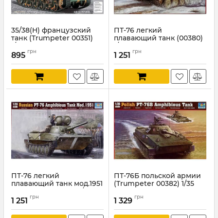
35/38(H) французский
ПТ-76 легкий
танк (Trumpeter 00351)
плавающий танк (00380)
1/35
1/35
грн
грн
895
1 251
Артикул:
TR00351
Артикул:
TR00380
ПТ-76 легкий
ПТ-76Б польской армии
плавающий танк мод.1951
(Trumpeter 00382) 1/35
(Trumpeter 00379) 1/35
Артикул:
TR00382
грн
грн
1 251
1 329
Артикул:
TR00379