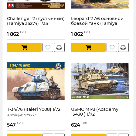
Challenger 2 (пустынный)
Leopard 2 A6 основной
(Tamiya 35274) 1/35
боевой танк (Tamiya
35271) 1/35
Артикул:
TAM35274
грн
грн
1 862
1 862
Артикул:
TAM35271
Т-34/76 (Italeri 7008) 1/72
USMC M1A1 (Academy
13430 ) 1/72
Артикул:
IT7008
Артикул:
AC13430
грн
грн
547
624