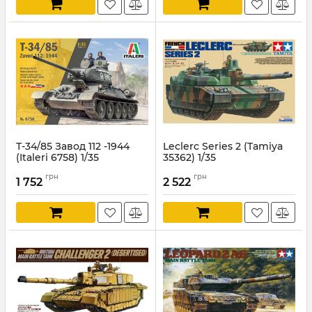
Т-34/85 Завод 112 -1944
Leclerc Series 2 (Tamiya
(Italeri 6758) 1/35
35362) 1/35
Артикул:
IT6758
Артикул:
TAM35362
грн
грн
1 752
2 522