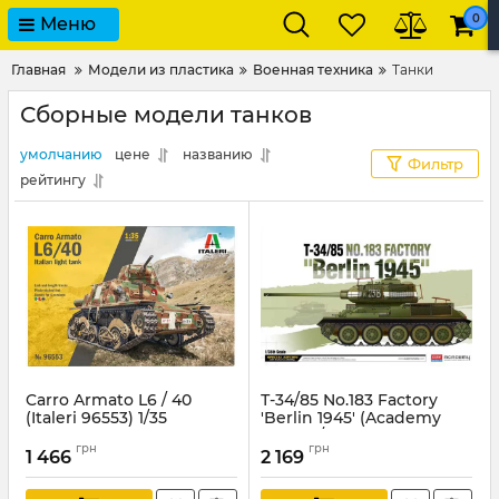
0
Меню
Главная
Модели из пластика
Военная техника
Танки
Сборные модели танков
умолчанию
цене
названию
Фильтр
рейтингу
Carro Armato L6 / 40
Т-34/85 No.183 Factory
(Italeri 96553) 1/35
'Berlin 1945' (Academy
13295) 1/35
Артикул:
IT96553
грн
грн
1 466
2 169
Артикул:
AC13295