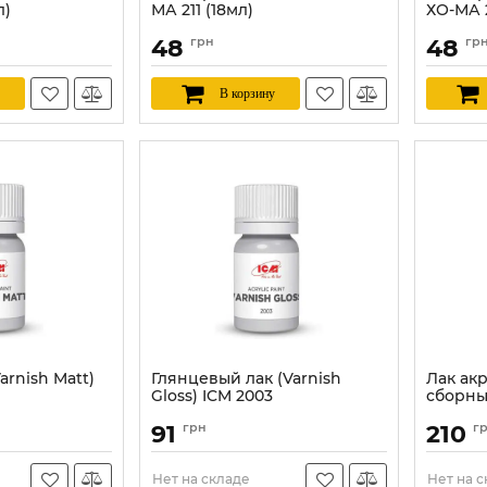
л)
МА 211 (18мл)
ХО-МА 2
Артикул:
HOMA211
Артикул:
48
грн
48
гр
В корзину
arnish Matt)
Глянцевый лак (Varnish
Лак ак
Gloss) ICM 2003
сборны
(Humbr
Артикул:
ICM2003
91
грн
210
г
Артикул:
Нет на складе
Нет на 