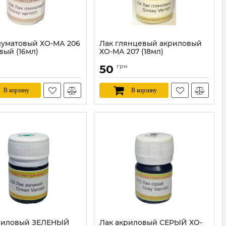
луматовый ХО-МА 206
Лак глянцевый акриловый
вый (16мл)
ХО-МА 207 (18мл)
HOMA206
Артикул:
HOMA207
50
грн
В корзину
В корзину
риловый ЗЕЛЕНЫЙ
Лак акриловый СЕРЫЙ ХО-