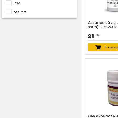
ICM
ХО-МА
Сатиновый лак 
satin) ICM 2002
Артикул:
ICM2002
91
грн
В корзину
Лак акриловы