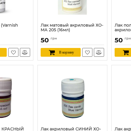
(Varnish
Лак матовый акриловый ХО-
Лак по
МА 205 (16мл)
акрило
Артикул:
HOMA205
Артикул:
50
грн
50
грн
В корзину
й КРАСНЫЙ
Лак акриловый СИНИЙ ХО-
Лак ак