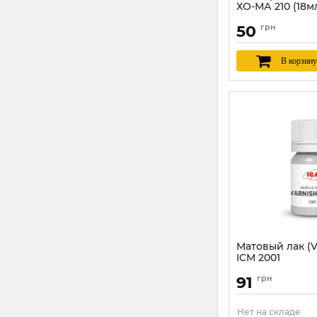
ХО-МА 210 (18м
Артикул:
HOMA210
50
грн
В корзину
Матовый лак (V
ICM 2001
Артикул:
ICM2001
91
грн
Нет на складе