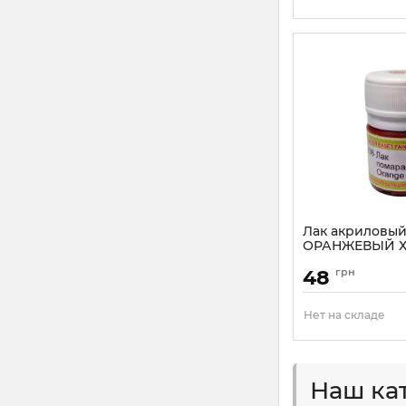
Лак акриловы
ОРАНЖЕВЫЙ Х
(18мл)
48
грн
Артикул:
HOMA209
Нет на складе
Наш ка