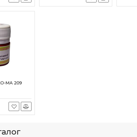
й
О-МА 209
талог