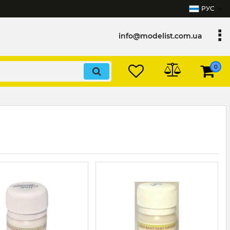
РУС
info@modelist.com.ua
0