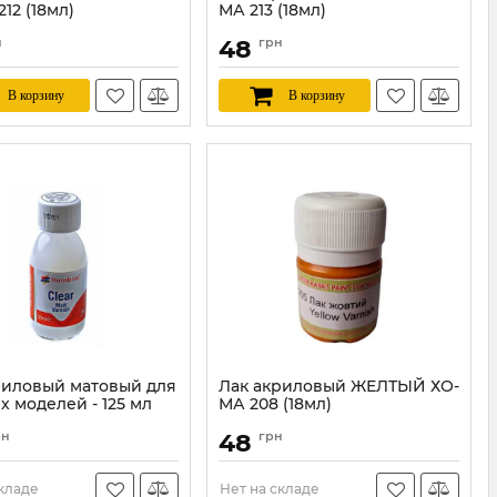
12 (18мл)
МА 213 (18мл)
HOMA212
Артикул:
HOMA213
н
48
грн
В корзину
В корзину
риловый матовый для
Лак акриловый ЖЕЛТЫЙ ХО-
х моделей - 125 мл
МА 208 (18мл)
ol AC7434)
Артикул:
HOMA208
рн
48
грн
HUM-AC7434
складе
Нет на складе