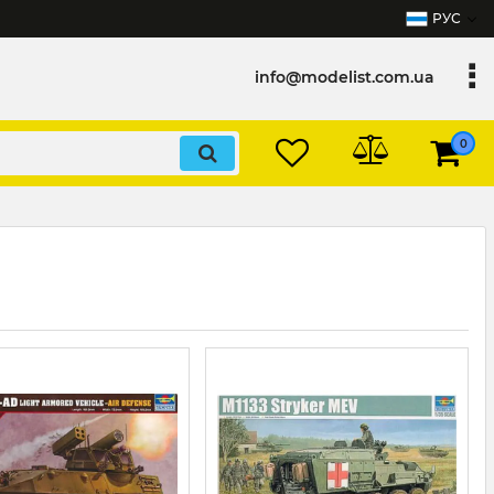
РУС
info@modelist.com.ua
0