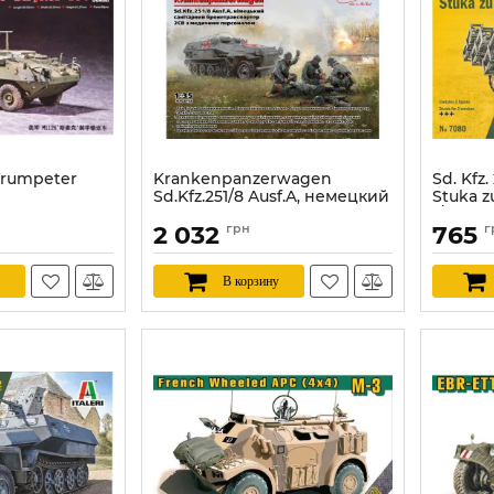
(Trumpeter
Krankenpanzerwagen
Sd. Kfz
Sd.Kfz.251/8 Ausf.A, немецкий
Stuka zu
санитарный
1/72
2 032
грн
765
г
бронетранспортер 2МВ с
Артикул:
медиками (ICM 35114) 1/35
Артикул:
ICM35114
В корзину