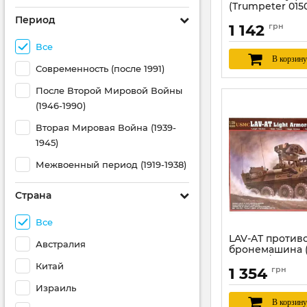
(Trumpeter 0150
Период
Артикул:
TR01502
1 142
грн
Все
В корзину
Современность (после 1991)
После Второй Мировой Войны
(1946-1990)
Вторая Мировая Война (1939-
1945)
Межвоенный период (1919-1938)
Страна
Все
LAV-AT против
Австралия
бронемашина 
00372) 1/35
Китай
1 354
грн
Артикул:
TR00372
Израиль
В корзину