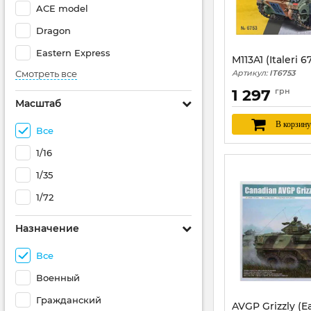
ACE model
Dragon
Eastern Express
M113A1 (Italeri 6
Смотреть все
Артикул:
IT6753
1 297
грн
Масштаб
В корзину
Все
1/16
1/35
1/72
Назначение
Все
Военный
Гражданский
AVGP Grizzly (Ea