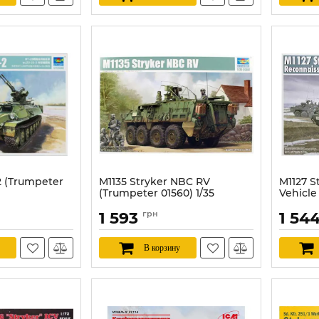
2 (Trumpeter
M1135 Stryker NBC RV
M1127 S
(Trumpeter 01560) 1/35
Vehicle
00395) 
Артикул:
TR01560
1 593
грн
1 54
Артикул:
В корзину