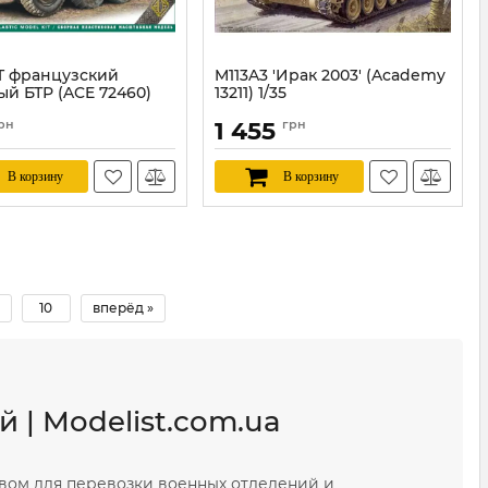
T французский
M113A3 'Ирак 2003' (Academy
ый БТР (ACE 72460)
13211) 1/35
Артикул:
AC13211
рн
1 455
грн
ACE72460
В корзину
В корзину
10
вперёд »
 | Modelist.com.ua
вом для перевозки военных отделений и