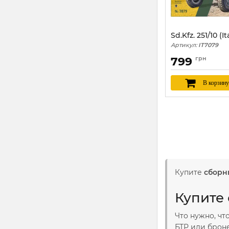
Sd.Kfz. 251/10 (It
Артикул:
IT7079
799
грн
В корзину
Купите
сборн
Купите 
Что нужно, ч
БТР или брон