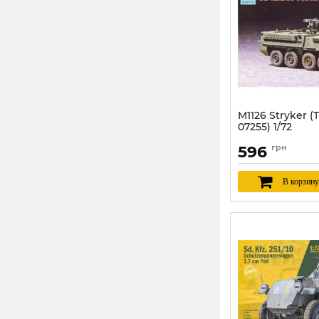
M1126 Stryker 
07255) 1/72
Артикул:
TR07255
596
грн
В корзину