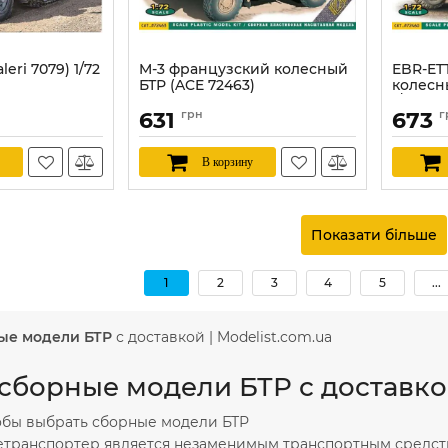
aleri 7079) 1/72
M-3 французский колесный
EBR-ET
БТР (ACE 72463)
колесн
1/72
Артикул:
ACE72463
631
грн
673
г
Артикул:
В корзину
Показати більше
1
2
3
4
5
...
ые модели БТР
с доставкой | Modelist.com.ua
сборные модели БТР с доставкой
тобы выбрать сборные модели БТР
етранспортер является незаменимым транспортным средст