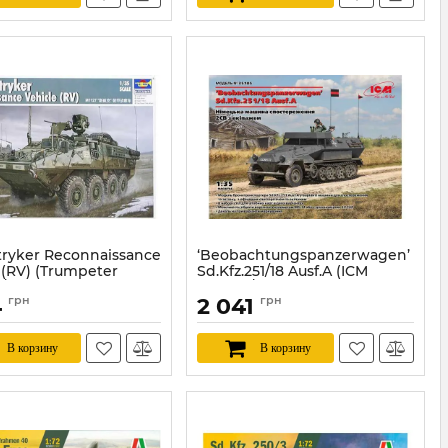
tryker Reconnaissance
‘Beobachtungspanzerwagen’
 (RV) (Trumpeter
Sd.Kfz.251/18 Ausf.A (ICM
1/35
35105) 1/35
4
грн
2 041
грн
TR00395
Артикул:
ICM35105
В корзину
В корзину