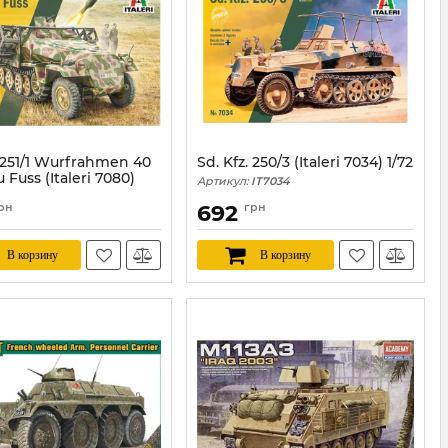
. 251/1 Wurfrahmen 40
Sd. Kfz. 250/3 (Italeri 7034) 1/72
 Fuss (Italeri 7080)
Артикул:
IT7034
рн
692
грн
IT7080
В корзину
В корзину