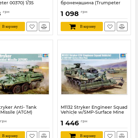
ter 00370) 1/35
бронемашина (Trumpeter
00371) 1/35
TR00370
8
грн
1 098
грн
Артикул:
TR00371
В корзину
В корзину
tryker Anti- Tank
M1132 Stryker Engineer Squad
Missile (ATGM)
Vehicle w/SMP-Surface Mine
ter 00399) 1/35
Plow/AMP (Trumpeter 01575)
грн
1 446
грн
1/35
TR00399
Артикул:
TR01575
В корзину
В корзину