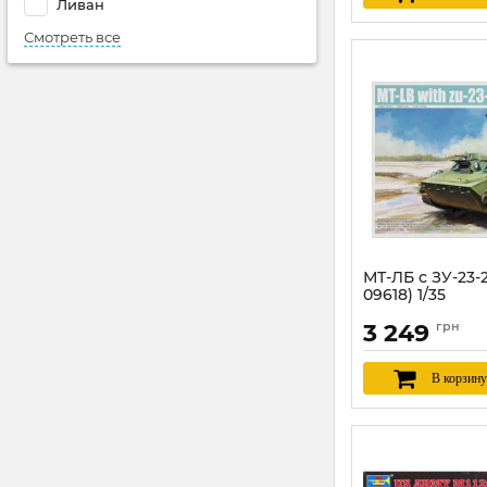
Ливан
Смотреть все
МТ-ЛБ с ЗУ-23-
09618) 1/35
Артикул:
TR09618
3 249
грн
В корзину