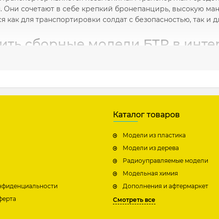
. Они сочетают в себе крепкий бронепанцирь, высокую ман
я как для транспортировки солдат с безопасностью, так и 
пить сборные модели БТР в инте
t.com.ua
агазине Modelist.com.ua мы предлагаем широкий выбор сбо
ебя разнообразные модели БТР с подробными описаниями и 
 вас вариант. Мы гарантируем качество товаров и быструю
сбором коллекции моделей БТР.
Каталог товаров
рные модели БТР в интернет-магазине Modelist.com.ua и р
Модели из пластика
рите идеальную модель БТР из нашего каталога и добавьте
Модели из дерева
a!
Радиоуправляемые модели
Модельная химия
нфиденциальности
Дополнения и афтермаркет
ферта
Смотреть все