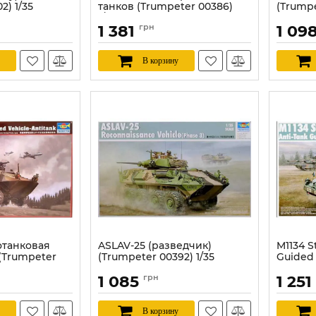
2) 1/35
танков (Trumpeter 00386)
(Trumpe
1/35
Артикул:
1 381
грн
1 09
Артикул:
TR00386
В корзину
отанковая
ASLAV-25 (разведчик)
M1134 S
(Trumpeter
(Trumpeter 00392) 1/35
Guided 
(Trumpe
Артикул:
TR00392
1 085
грн
1 251
Артикул:
В корзину