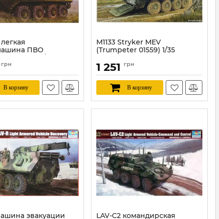
 легкая
M1133 Stryker MEV
машина ПВО
(Trumpeter 01559) 1/35
ter 00393) 1/35
Артикул:
TR01559
6
грн
1 251
грн
TR00393
В корзину
В корзину
машина эвакуации
LAV-C2 командирская