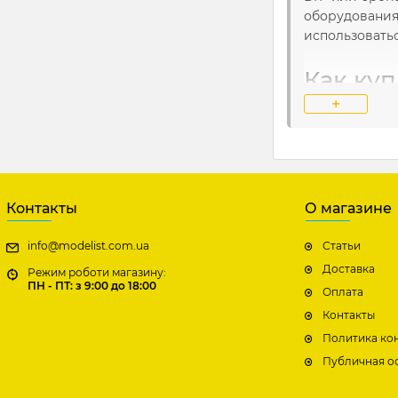
оборудования
использоватьс
Как ку
Modelis
+
В интернет-м
включает в с
интересующий
насладиться 
Контакты
О магазине
Закажите сбо
info@modelist.com.ua
Статьи
моделей. Выбе
Доставка
Режим роботи магазину:
Modelist.com.u
ПН - ПТ: з 9:00 до 18:00
Оплата
Контакты
Политика ко
Публичная о