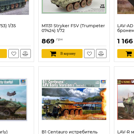
753) 1/35
M1131 Stryker FSV (Trumpeter
LAV-AD
07424) 1/72
броне
(Trumpe
Артикул:
TR07424
869
грн
1 16
Артикул:
В корзину
rly)
B1 Centauro истребитель
LAV-R 