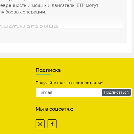
евренность и мощный двигатель. БТР могут
для боевых операций.
рнет-магазине
рных моделей по доступным ценам. Наш каталог
фотографиями, что позволит вам найти именно тот
 доставку по всей Украине, чтобы вы могли
Подписка
асширьте вашу коллекцию уникальных военных
Получайте только полезные статьи!
 ее в сборник. Будьте впечатляющими вместе с
Подписаться
Мы в соцсетях: