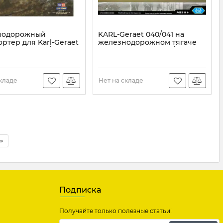
нодорожный
KARL-Geraet 040/041 на
ртер для Karl-Geraet
железнодорожном тягаче
Boss 82906) 1/72
(Hobby Boss 82961) 1/72
HB82906
Артикул:
HB82961
складе
Нет на складе
»
Подписка
Получайте только полезные статьи!