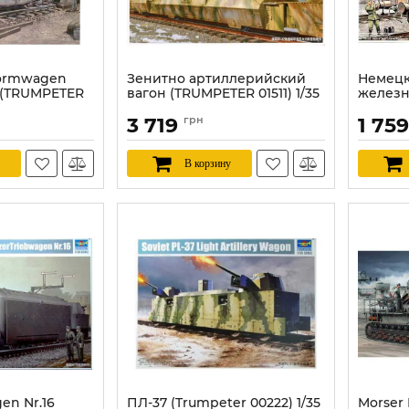
formwagen
Зенитно артиллерийский
Немец
 (TRUMPETER
вагон (TRUMPETER 01511) 1/35
желез
платфо
Артикул:
TR01511
3 719
грн
1 75
01518) 1
Артикул:
В корзину
en Nr.16
ПЛ-37 (Trumpeter 00222) 1/35
Morser 