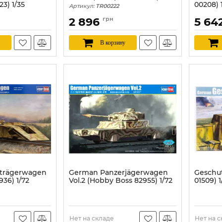
3) 1/35
00208) 
Артикул:
TR00222
Артикул:
2 896
грн
5 64
В корзину
trägerwagen
German Panzerjägerwagen
Geschu
36) 1/72
Vol.2 (Hobby Boss 82955) 1/72
01509) 1
Артикул:
HB82955
Артикул:
Нет на складе
Нет на 