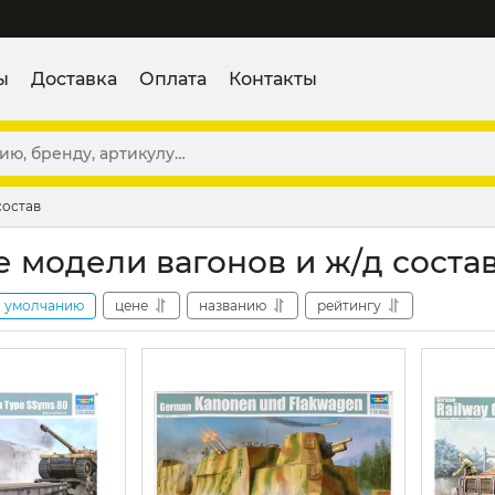
ы
Доставка
Оплата
Контакты
состав
 модели вагонов и ж/д соста
умолчанию
цене
названию
рейтингу