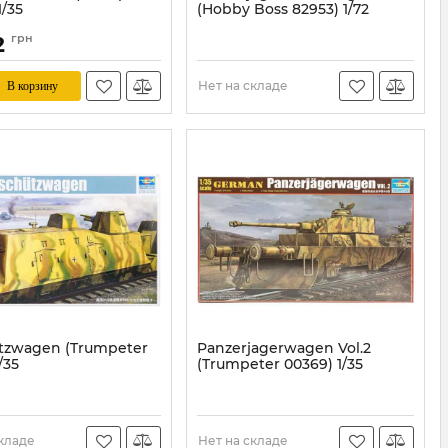
1/35
(Hobby Boss 82953) 1/72
TR00208
Артикул:
HB82953
2
грн
Нет на складе
В корзину
tzwagen (Trumpeter
Panzerjagerwagen Vol.2
/35
(Trumpeter 00369) 1/35
TR01509
Артикул:
TR00369
складе
Нет на складе