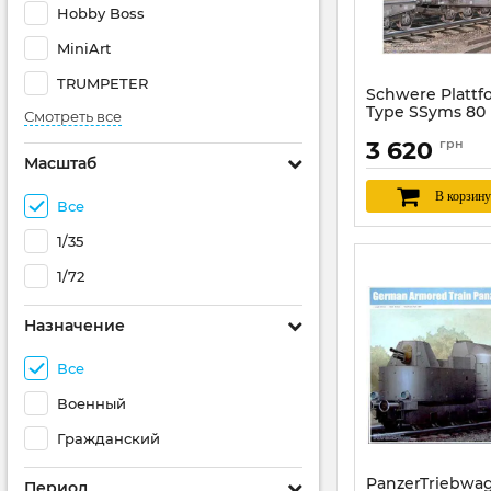
Hobby Boss
MiniArt
TRUMPETER
Schwere Platt
Type SSyms 80
Смотреть все
00221) 1/35
3 620
грн
Артикул:
TR00221
Масштаб
В корзину
Все
1/35
1/72
Назначение
Все
Военный
Гражданский
PanzerTriebwag
Период