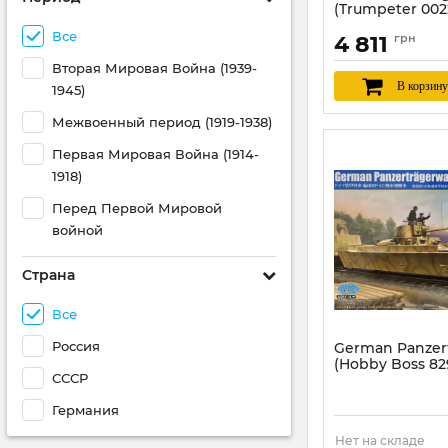
(Trumpeter 0022
Артикул:
TR00223
Все
4 811
грн
Вторая Мировая Война (1939-
В корзину
1945)
Межвоенный период (1919-1938)
Первая Мировая Война (1914-
1918)
Перед Первой Мировой
войной
Страна
Все
Россия
German Panzer
(Hobby Boss 829
СССР
Артикул:
HB82936
Германия
Нет на складе