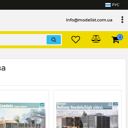
РУС
info@modelist.com.ua
0
ва