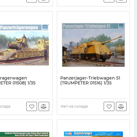
tragerwagen
Panzerjager-Triebwagen 51
TER 01508) 1/35
(TRUMPETER 01516) 1/35
TR01508
Артикул:
TR01516
складе
Нет на складе