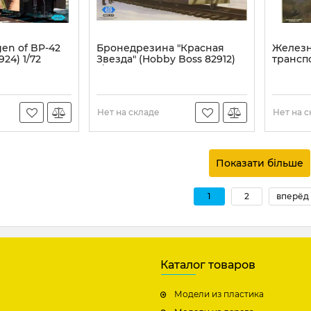
n of BP-42
Бронедрезина "Красная
Желез
24) 1/72
Звезда" (Hobby Boss 82912)
транспо
1/72
(Hobby 
Артикул:
HB82912
Артикул:
Нет на складе
Нет на 
Показати більше
1
2
вперёд 
Каталог товаров
Модели из пластика