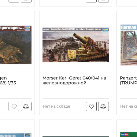
gen
Morser Karl-Gerat 040/041 на
Panzer
8) 1/35
железнодорожной
(TRUMPE
платформе (Trumpeter
Артикул:
00209) 1/35
Артикул:
TR00209
Нет на складе
Нет на 