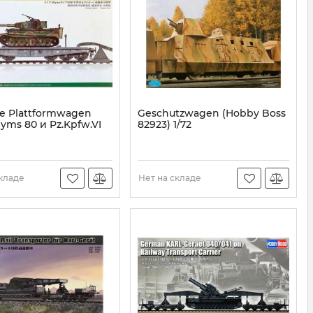
e Plattformwagen
Geschutzwagen (Hobby Boss
yms 80 и Pz.Kpfw.VI
82923) 1/72
d.Kfz.181 Tiger I
Артикул:
HB82923
его производства)
Boss 82934) 1/72
HB82934
складе
Нет на складе