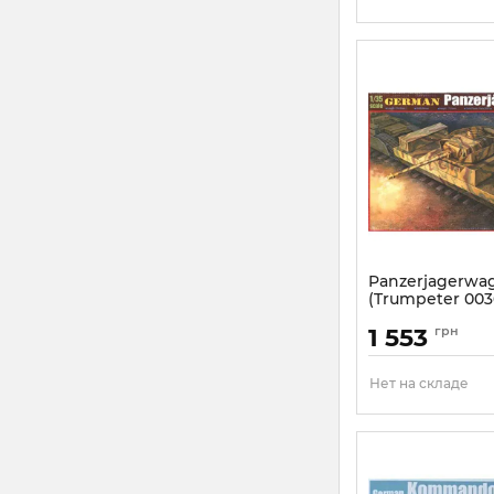
Panzerjagerwa
(Trumpeter 0036
Артикул:
TR00368
1 553
грн
Нет на складе